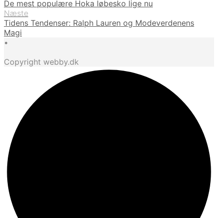
De mest populære Hoka løbesko lige nu
Næste
Tidens Tendenser: Ralph Lauren og Modeverdenens
Magi
•
Copyright webby.dk