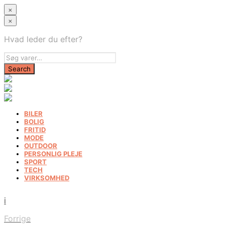
×
×
Hvad leder du efter?
BILER
BOLIG
FRITID
MODE
OUTDOOR
PERSONLIG PLEJE
SPORT
TECH
VIRKSOMHED
i
Forrige