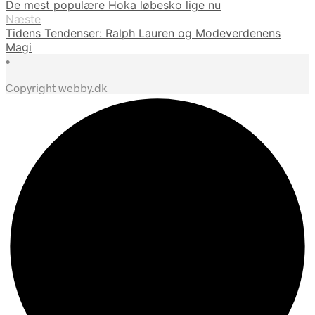
De mest populære Hoka løbesko lige nu
Næste
Tidens Tendenser: Ralph Lauren og Modeverdenens
Magi
•
Copyright webby.dk