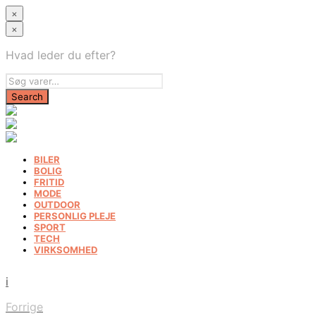
×
×
Hvad leder du efter?
BILER
BOLIG
FRITID
MODE
OUTDOOR
PERSONLIG PLEJE
SPORT
TECH
VIRKSOMHED
i
Forrige