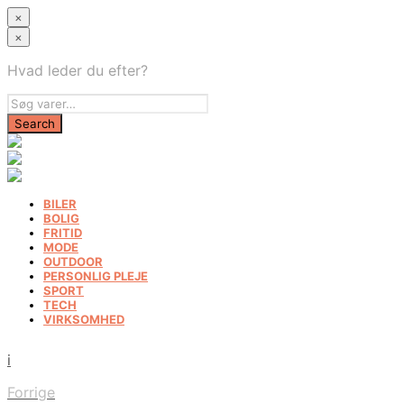
×
×
Hvad leder du efter?
BILER
BOLIG
FRITID
MODE
OUTDOOR
PERSONLIG PLEJE
SPORT
TECH
VIRKSOMHED
i
Forrige