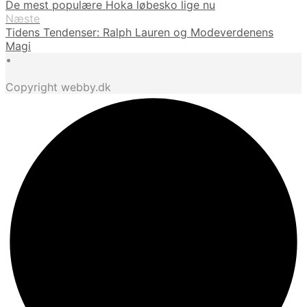
De mest populære Hoka løbesko lige nu
Næste
Tidens Tendenser: Ralph Lauren og Modeverdenens
Magi
•
Copyright webby.dk