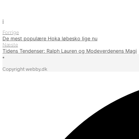
i
Forrige
De mest populære Hoka løbesko lige nu
Næste
Tidens Tendenser: Ralph Lauren og Modeverdenens Magi
•
Copyright webby.dk