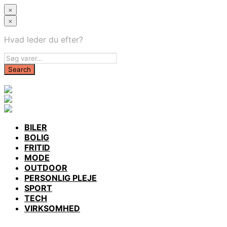
×
×
Hvad leder du efter?
BILER
BOLIG
FRITID
MODE
OUTDOOR
PERSONLIG PLEJE
SPORT
TECH
VIRKSOMHED