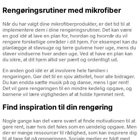
Rengøringsrutiner med mikrofiber
Når du har valgt dine mikrofiberprodukter, er det tid til at
implementere dem i dine rengøringsrutiner. Det kan være
en god idé at lave en plan for, hvordan og hvornår du vil
rengøre forskellige områder i dit hjem. For eksempel kan du
planlægge at støvsuge og tørre gulvene hver uge, mens du
støver vinduerne hver anden uge. Ved at have en plan kan
du sikre, at dit hjem altid ser pænt og ordentligt ud.
En anden god idé er at involvere hele familien i
rengøringen. Gør det til en sjov aktivitet, hvor alle bidrager.
Du kan endda sætte musik på og danse, mens I gør rent!
Det vil gøre rengøringen til en mindre kedelig opgave, og
børnene vil lære vigtigheden af at holde hjemmet rent.
Find inspiration til din rengøring
Nogle gange kan det være svært at finde motivationen til at
gøre rent, især hvis det føles som en uendelig opgave. Men
der er mange ressourcer til rådighed, som kan inspirere dig
til at tage fat på rengøringen. Sociale medier er fyldt med