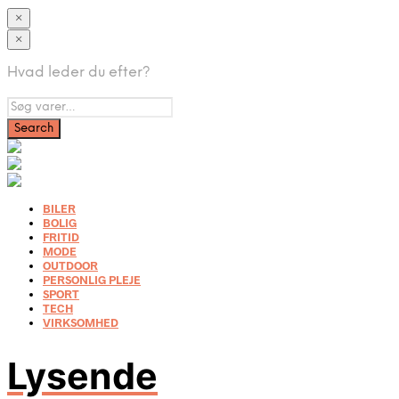
×
×
Hvad leder du efter?
BILER
BOLIG
FRITID
MODE
OUTDOOR
PERSONLIG PLEJE
SPORT
TECH
VIRKSOMHED
Lysende