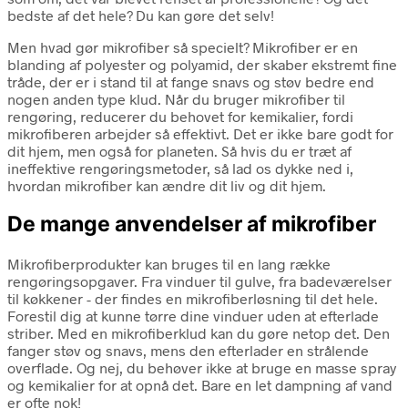
bedste af det hele? Du kan gøre det selv!
Men hvad gør mikrofiber så specielt? Mikrofiber er en
blanding af polyester og polyamid, der skaber ekstremt fine
tråde, der er i stand til at fange snavs og støv bedre end
nogen anden type klud. Når du bruger mikrofiber til
rengøring, reducerer du behovet for kemikalier, fordi
mikrofiberen arbejder så effektivt. Det er ikke bare godt for
dit hjem, men også for planeten. Så hvis du er træt af
ineffektive rengøringsmetoder, så lad os dykke ned i,
hvordan mikrofiber kan ændre dit liv og dit hjem.
De mange anvendelser af mikrofiber
Mikrofiberprodukter kan bruges til en lang række
rengøringsopgaver. Fra vinduer til gulve, fra badeværelser
til køkkener - der findes en mikrofiberløsning til det hele.
Forestil dig at kunne tørre dine vinduer uden at efterlade
striber. Med en mikrofiberklud kan du gøre netop det. Den
fanger støv og snavs, mens den efterlader en strålende
overflade. Og nej, du behøver ikke at bruge en masse spray
og kemikalier for at opnå det. Bare en let dampning af vand
er ofte nok!