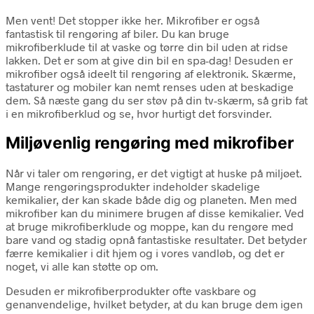
Men vent! Det stopper ikke her. Mikrofiber er også
fantastisk til rengøring af biler. Du kan bruge
mikrofiberklude til at vaske og tørre din bil uden at ridse
lakken. Det er som at give din bil en spa-dag! Desuden er
mikrofiber også ideelt til rengøring af elektronik. Skærme,
tastaturer og mobiler kan nemt renses uden at beskadige
dem. Så næste gang du ser støv på din tv-skærm, så grib fat
i en mikrofiberklud og se, hvor hurtigt det forsvinder.
Miljøvenlig rengøring med mikrofiber
Når vi taler om rengøring, er det vigtigt at huske på miljøet.
Mange rengøringsprodukter indeholder skadelige
kemikalier, der kan skade både dig og planeten. Men med
mikrofiber kan du minimere brugen af disse kemikalier. Ved
at bruge mikrofiberklude og moppe, kan du rengøre med
bare vand og stadig opnå fantastiske resultater. Det betyder
færre kemikalier i dit hjem og i vores vandløb, og det er
noget, vi alle kan støtte op om.
Desuden er mikrofiberprodukter ofte vaskbare og
genanvendelige, hvilket betyder, at du kan bruge dem igen