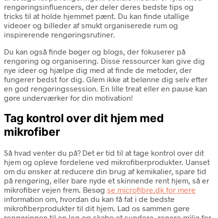
rengøringsinfluencers, der deler deres bedste tips og
tricks til at holde hjemmet pænt. Du kan finde utallige
videoer og billeder af smukt organiserede rum og
inspirerende rengøringsrutiner.
Du kan også finde bøger og blogs, der fokuserer på
rengøring og organisering. Disse ressourcer kan give dig
nye ideer og hjælpe dig med at finde de metoder, der
fungerer bedst for dig. Glem ikke at belønne dig selv efter
en god rengøringssession. En lille treat eller en pause kan
gøre underværker for din motivation!
Tag kontrol over dit hjem med
mikrofiber
Så hvad venter du på? Det er tid til at tage kontrol over dit
hjem og opleve fordelene ved mikrofiberprodukter. Uanset
om du ønsker at reducere din brug af kemikalier, spare tid
på rengøring, eller bare nyde et skinnende rent hjem, så er
mikrofiber vejen frem. Besøg
se microfibre.dk for mere
information om, hvordan du kan få fat i de bedste
mikrofiberprodukter til dit hjem. Lad os sammen gøre
rengøringen til en leg og skabe et sundere, renere miljø for