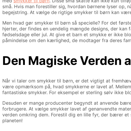
med
smykker til børn
. Disse små skatte kan ikke kun tilføj
små. Hvis man forestiller sig, hvordan børnene lyser op, 
begejstring. At vælge de rigtige smykker til børn kan være
Men hvad gør smykker til børn så specielle? For det første
hjerter, der findes en uendelig mængde designs, der kan f
fødselsdage eller jul. At give et barn et smykke er ikke 
påmindelse om den kærlighed, de modtager fra deres fami
Den Magiske Verden a
Når vi taler om smykker til børn, er det vigtigt at fremhæ
være opmærksom på, hvad smykkerne er lavet af. Mellem pla
fantastiske smykker. For eksempel er sterling sølv ikke blo
Desuden er mange producenter begyndt at anvende bæredyg
forbrugere. At vælge smykker lavet af genanvendte materi
verden omkring dem. Forestil dig en lille fyr, der bærer 
planeten!