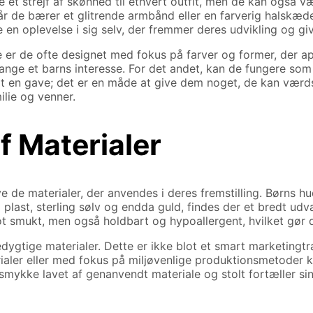
e et strejf af skønhed til ethvert outfit, men de kan også væ
når de bærer et glitrende armbånd eller en farverig halskæ
 en oplevelse i sig selv, der fremmer deres udvikling og giv
 er de ofte designet med fokus på farver og former, der appe
ange et barns interesse. For det andet, kan de fungere som
blot en gave; det er en måde at give dem noget, de kan vær
lie og venner.
f Materialer
ve de materialer, der anvendes i deres fremstilling. Børns 
st, sterling sølv og endda guld, findes der et bredt udval
t smukt, men også holdbart og hypoallergent, hvilket gør det
tige materialer. Dette er ikke blot et smart marketingtr
aler eller med fokus på miljøvenlige produktionsmetoder ka
et smykke lavet af genanvendt materiale og stolt fortæller 