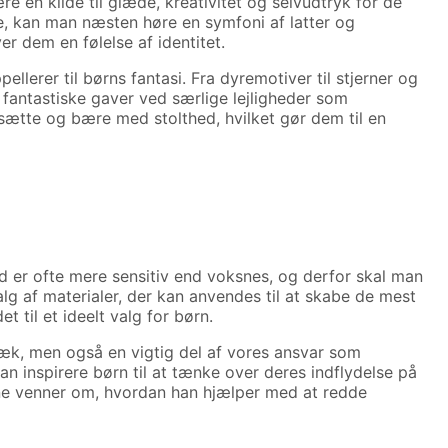
re en kilde til glæde, kreativitet og selvudtryk for de
de, kan man næsten høre en symfoni af latter og
er dem en følelse af identitet.
llerer til børns fantasi. Fra dyremotiver til stjerner og
 fantastiske gaver ved særlige lejligheder som
dsætte og bære med stolthed, hvilket gør dem til en
hud er ofte mere sensitiv end voksnes, og derfor skal man
g af materialer, der kan anvendes til at skabe de mest
 til et ideelt valg for børn.
æk, men også en vigtig del af vores ansvar som
n inspirere børn til at tænke over deres indflydelse på
sine venner om, hvordan han hjælper med at redde