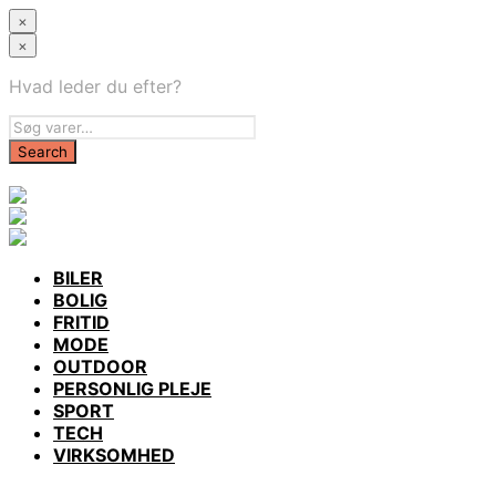
×
×
Hvad leder du efter?
BILER
BOLIG
FRITID
MODE
OUTDOOR
PERSONLIG PLEJE
SPORT
TECH
VIRKSOMHED