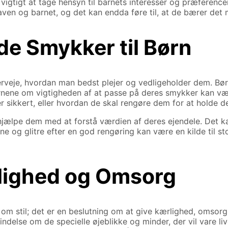
r vigtigt at tage hensyn til barnets interesser og præfere
aven og barnet, og det kan endda føre til, at de bærer det
de Smykker til Børn
overveje, hvordan man bedst plejer og vedligeholder dem. Bø
børnene om vigtigheden af at passe på deres smykker kan væ
sikkert, eller hvordan de skal rengøre dem for at holde d
hjælpe dem med at forstå værdien af deres ejendele. Det 
 og glitre efter en god rengøring kan være en kilde til stol
lighed og Omsorg
g om stil; det er en beslutning om at give kærlighed, oms
ndelse om de specielle øjeblikke og minder, der vil vare liv