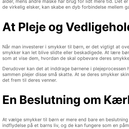
alder, mens andre måske har brug for lidt mere tid. Det e
de virkelig elsker, kan skabe en dyb forbindelse mellem g
At Pleje og Vedligehol
Når man investerer i smykker til børn, er det vigtigt at 
smykker kan let blive slidte eller beskadigede. At lære 
som at vise dem, hvordan de skal opbevare deres smykker 
Derudover kan det at inddrage børnene i plejeprocessen 
sammen plejer disse små skatte. At se deres smykker skinne
det frem til deres venner.
En Beslutning om Kær
At vælge smykker til børn er mere end bare en beslutnin
indflydelse på et barns liv, og de kan fungere som en påmi