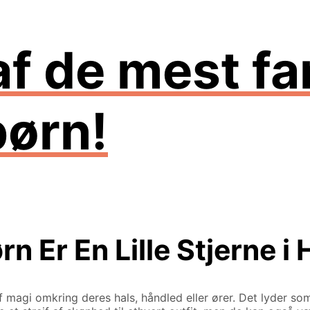
 af de mest f
børn!
rn Er En Lille Stjerne 
af magi omkring deres hals, håndled eller ører. Det lyder so