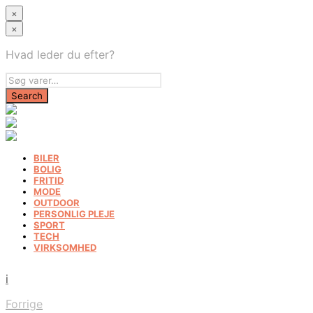
×
×
Hvad leder du efter?
BILER
BOLIG
FRITID
MODE
OUTDOOR
PERSONLIG PLEJE
SPORT
TECH
VIRKSOMHED
i
Forrige