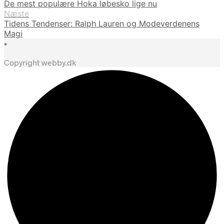
De mest populære Hoka løbesko lige nu
Næste
Tidens Tendenser: Ralph Lauren og Modeverdenens
Magi
•
Copyright webby.dk